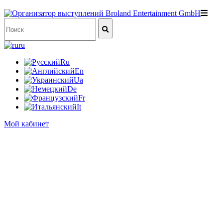
ru
Ru
En
Ua
De
Fr
It
Мой кабинет