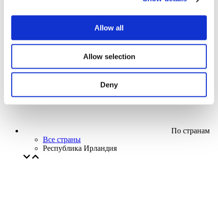
Кино
Творческий вечер
Наше спецпредложение
Allow all
Без поджанра
Применить
Allow selection
Deny
По странам
Все страны
Республика Ирландия