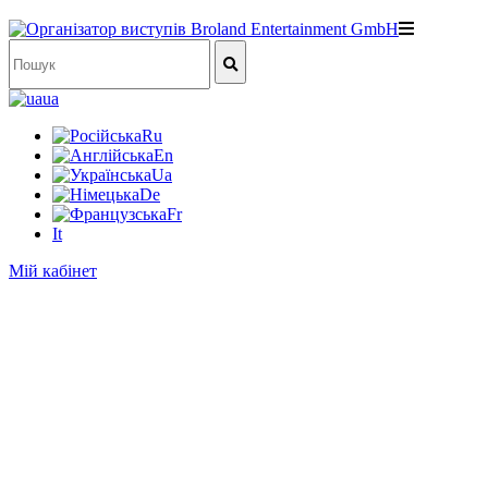
ua
Ru
En
Ua
De
Fr
It
Мій кабінет