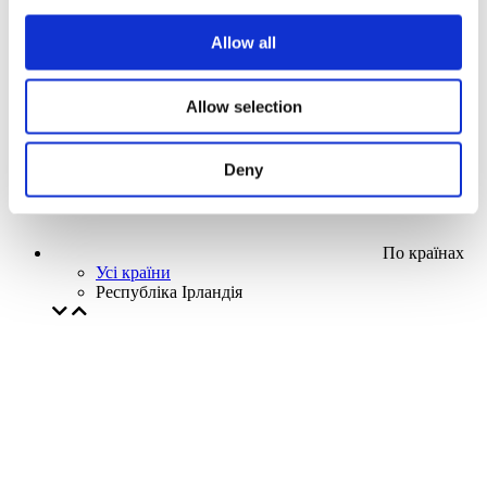
Наша спецпропозиція
Allow all
Без піджанру
Застосувати
Allow selection
Deny
По країнах
Усі країни
Республіка Ірландія