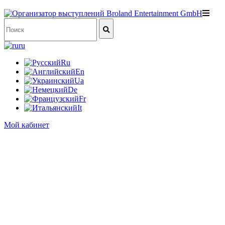
ru
Ru
En
Ua
De
Fr
It
Мой кабинет