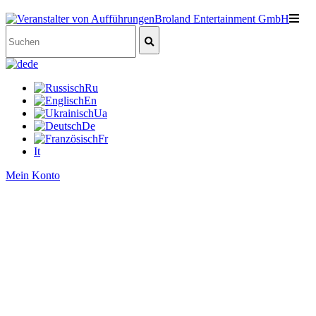
de
Ru
En
Ua
De
Fr
It
Mein Konto