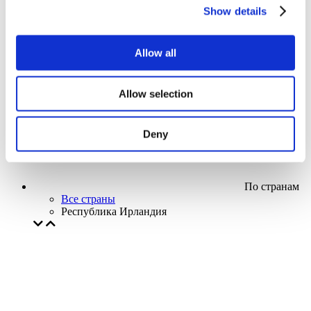
Кино
Show details
Творческий вечер
Наше спецпредложение
Без поджанра
Allow all
Применить
Allow selection
Deny
По странам
Все страны
Республика Ирландия