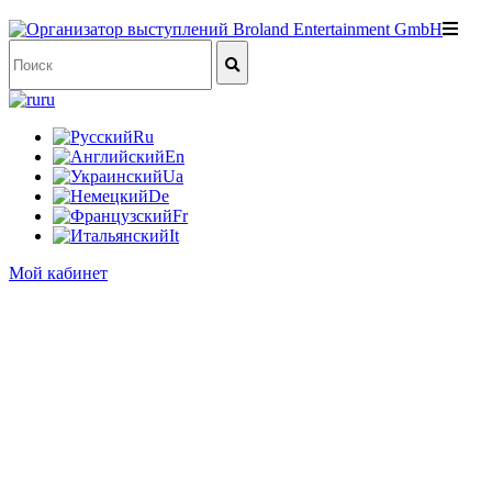
ru
Ru
En
Ua
De
Fr
It
Мой кабинет