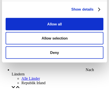
Parks and attractions
Cinema
Show details
Creative evening
Unser spezielles Angebot
Ohne Subgenre
Allow all
Anwenden
Allow selection
Deny
Nach
Ländern
Alle Länder
Republik Irland