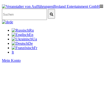
de
Ru
En
Ua
De
Fr
It
Mein Konto