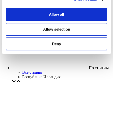
Кино
Творческий вечер
Наше спецпредложение
Allow all
Без поджанра
Применить
Allow selection
Deny
По странам
Все страны
Республика Ирландия