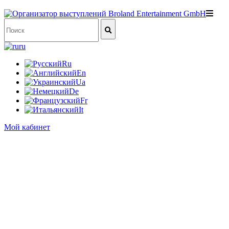
ru
Ru
En
Ua
De
Fr
It
Мой кабинет