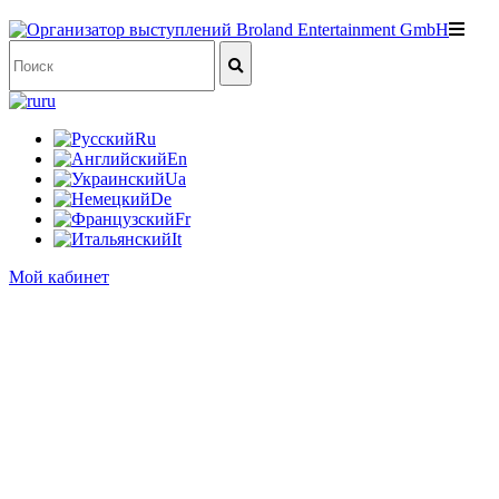
ru
Ru
En
Ua
De
Fr
It
Мой кабинет