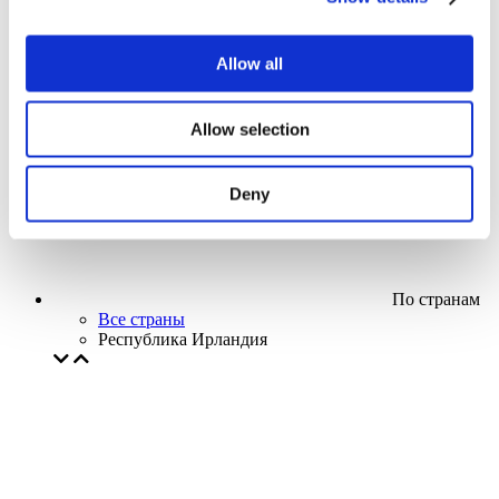
Кино
Творческий вечер
Наше спецпредложение
Allow all
Без поджанра
Применить
Allow selection
Deny
По странам
Все страны
Республика Ирландия