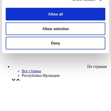
Кино
Творческий вечер
Наше спецпредложение
Allow all
Без поджанра
Применить
Allow selection
Deny
По странам
Все страны
Республика Ирландия