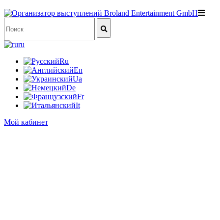
ru
Ru
En
Ua
De
Fr
It
Мой кабинет