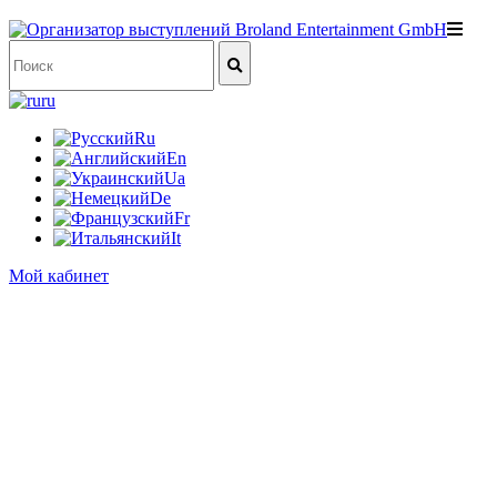
ru
Ru
En
Ua
De
Fr
It
Мой кабинет