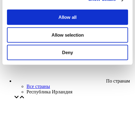
Кино
Творческий вечер
Наше спецпредложение
Allow all
Без поджанра
Применить
Allow selection
Deny
По странам
Все страны
Республика Ирландия