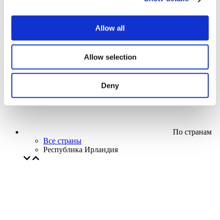
Кино
Творческий вечер
Наше спецпредложение
Allow all
Без поджанра
Применить
Allow selection
Deny
По странам
Все страны
Республика Ирландия