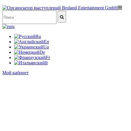
ru
Ru
En
Ua
De
Fr
It
Мой кабинет