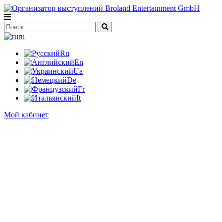
ru
Ru
En
Ua
De
Fr
It
Мой кабинет