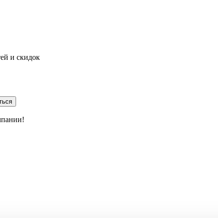
тей и скидок
ться
мпании!