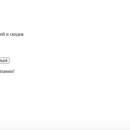
тей и скидок
ться
мпании!