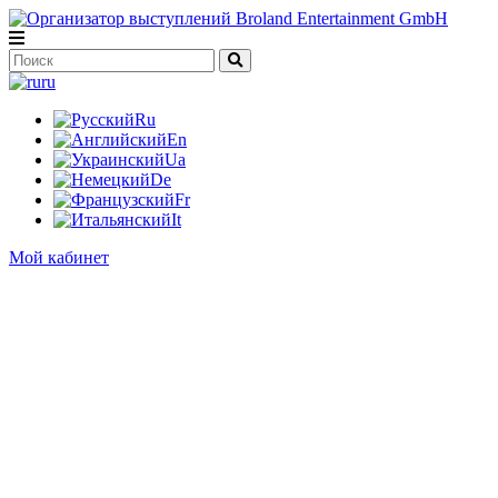
ru
Ru
En
Ua
De
Fr
It
Мой кабинет