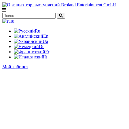
ru
Ru
En
Ua
De
Fr
It
Мой кабинет