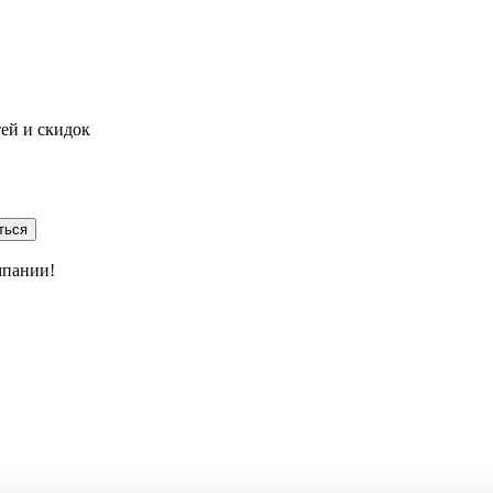
тей и скидок
ться
мпании!