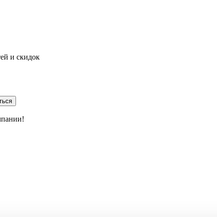
тей и скидок
ться
мпании!