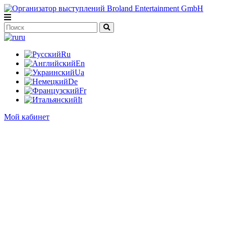
ru
Ru
En
Ua
De
Fr
It
Мой кабинет