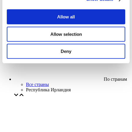
Кино
Творческий вечер
Наше спецпредложение
Allow all
Без поджанра
Применить
Allow selection
Deny
По странам
Все страны
Республика Ирландия