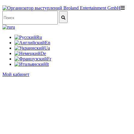
ru
Ru
En
Ua
De
Fr
It
Мой кабинет