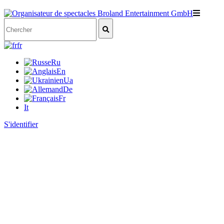
fr
Ru
En
Ua
De
Fr
It
S'identifier