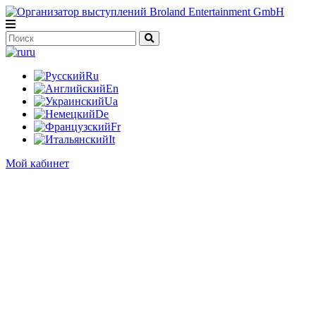
ru
Ru
En
Ua
De
Fr
It
Мой кабинет