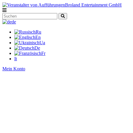
de
Ru
En
Ua
De
Fr
It
Mein Konto