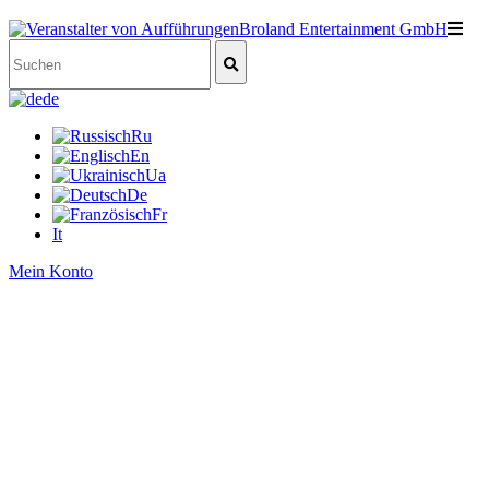
de
Ru
En
Ua
De
Fr
It
Mein Konto