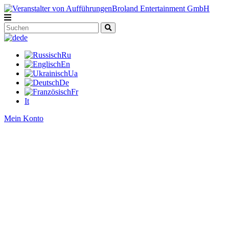
de
Ru
En
Ua
De
Fr
It
Mein Konto