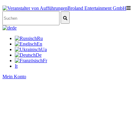
de
Ru
En
Ua
De
Fr
It
Mein Konto