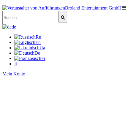
de
Ru
En
Ua
De
Fr
It
Mein Konto