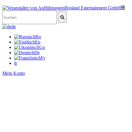
de
Ru
En
Ua
De
Fr
It
Mein Konto