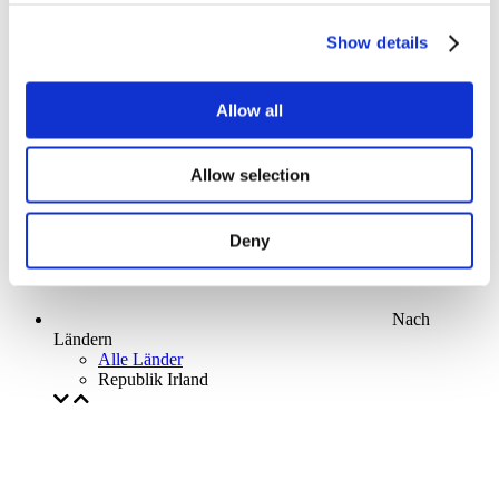
Parks and attractions
Cinema
Show details
Creative evening
Unser spezielles Angebot
Ohne Subgenre
Allow all
Anwenden
Allow selection
Deny
Nach
Ländern
Alle Länder
Republik Irland