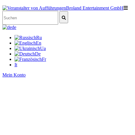
de
Ru
En
Ua
De
Fr
It
Mein Konto