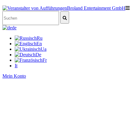
de
Ru
En
Ua
De
Fr
It
Mein Konto