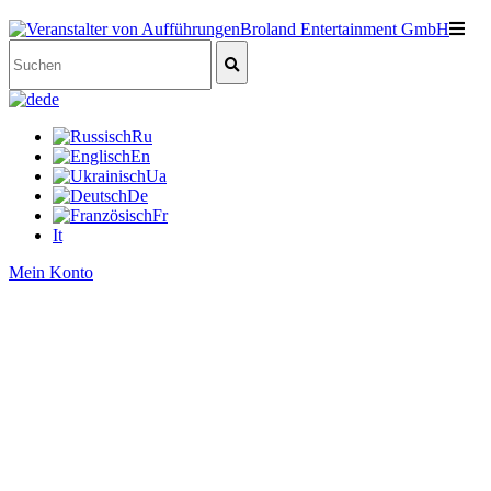
de
Ru
En
Ua
De
Fr
It
Mein Konto