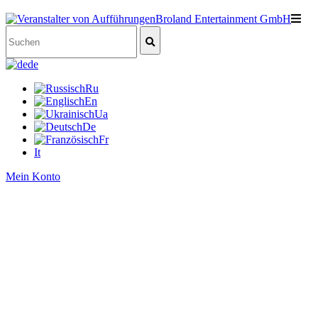
de
Ru
En
Ua
De
Fr
It
Mein Konto