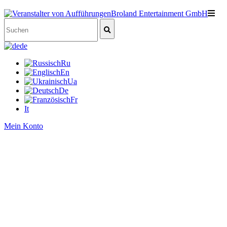
de
Ru
En
Ua
De
Fr
It
Mein Konto