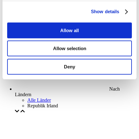
Parks and attractions
Cinema
Show details
Creative evening
Unser spezielles Angebot
Ohne Subgenre
Allow all
Anwenden
Allow selection
Deny
Nach
Ländern
Alle Länder
Republik Irland