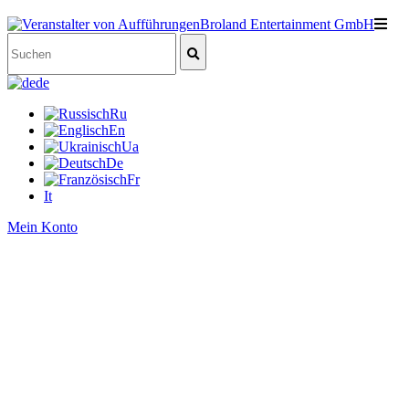
de
Ru
En
Ua
De
Fr
It
Mein Konto