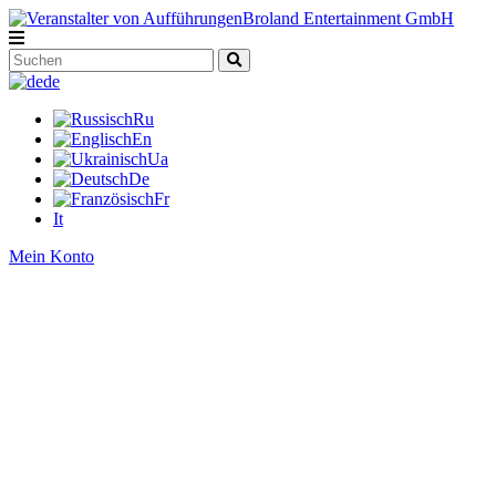
de
Ru
En
Ua
De
Fr
It
Mein Konto