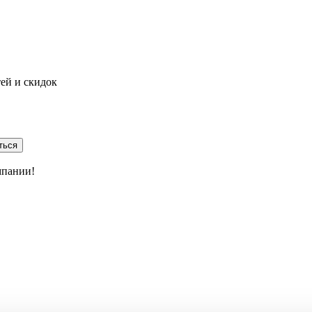
тей и скидок
ться
мпании!