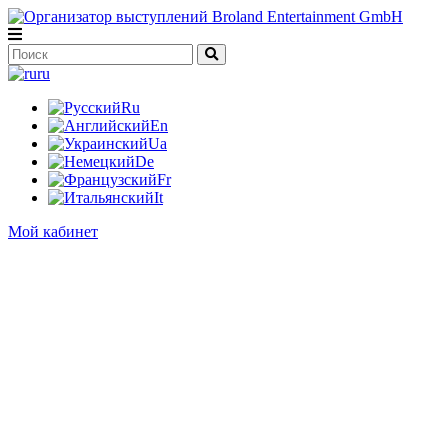
ru
Ru
En
Ua
De
Fr
It
Мой кабинет