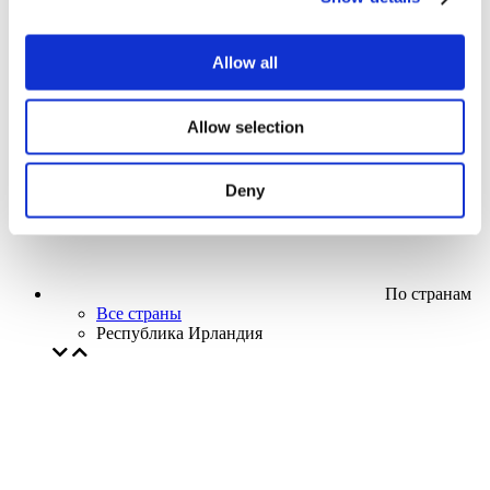
Кино
Творческий вечер
Наше спецпредложение
Allow all
Без поджанра
Применить
Allow selection
Deny
По странам
Все страны
Республика Ирландия