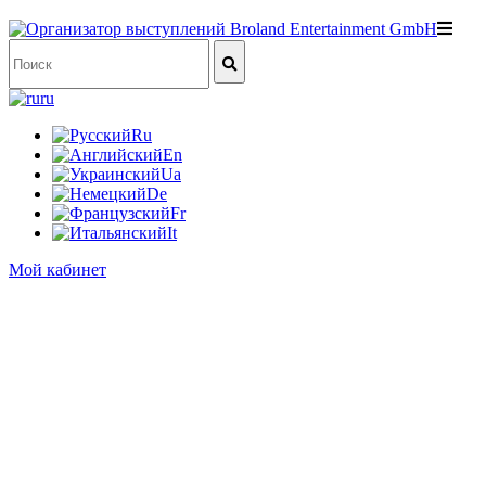
ru
Ru
En
Ua
De
Fr
It
Мой кабинет