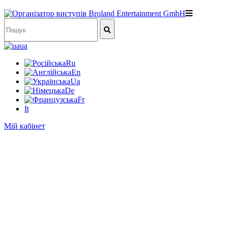
ua
Ru
En
Ua
De
Fr
It
Мій кабінет