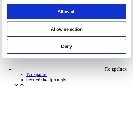
Наша спецпропозиція
Allow all
Без піджанру
Застосувати
Allow selection
Deny
По країнах
Усі країни
Республіка Ірландія