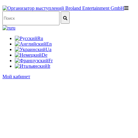
ru
Ru
En
Ua
De
Fr
It
Мой кабинет