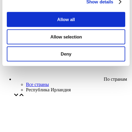
Show details
Кино
Творческий вечер
Наше спецпредложение
Allow all
Без поджанра
Применить
Allow selection
Deny
По странам
Все страны
Республика Ирландия