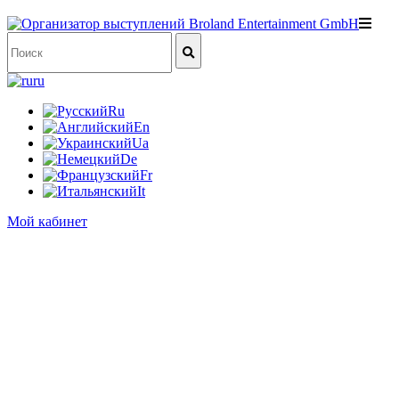
ru
Ru
En
Ua
De
Fr
It
Мой кабинет