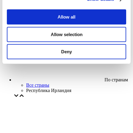
Кино
Творческий вечер
Наше спецпредложение
Allow all
Без поджанра
Применить
Allow selection
Deny
По странам
Все страны
Республика Ирландия