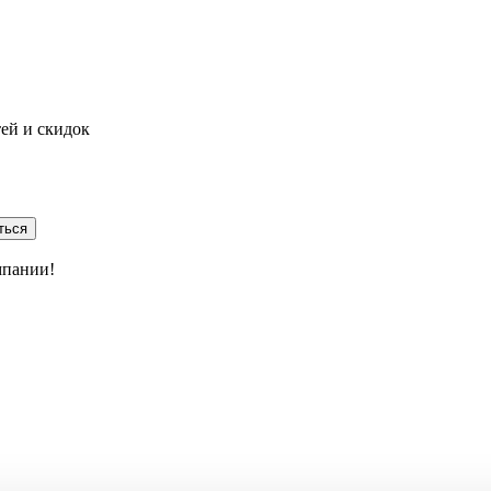
тей и скидок
ться
мпании!