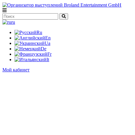
ru
Ru
En
Ua
De
Fr
It
Мой кабинет