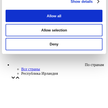
Show details
Кино
Творческий вечер
Наше спецпредложение
Allow all
Без поджанра
Применить
Allow selection
Deny
По странам
Все страны
Республика Ирландия