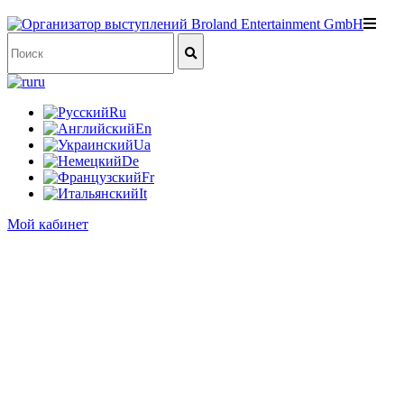
ru
Ru
En
Ua
De
Fr
It
Мой кабинет