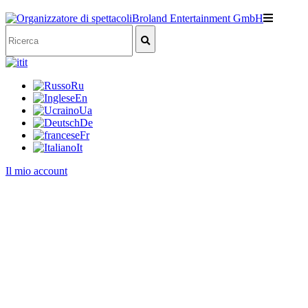
it
Ru
En
Ua
De
Fr
It
Il mio account