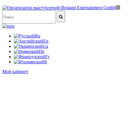
ru
Ru
En
Ua
De
Fr
It
Мой кабинет