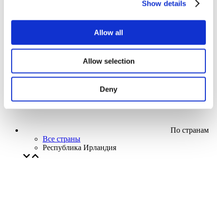
Show details
Кино
Творческий вечер
Наше спецпредложение
Allow all
Без поджанра
Применить
Allow selection
Deny
По странам
Все страны
Республика Ирландия