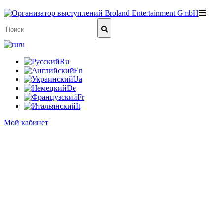
ru
Ru
En
Ua
De
Fr
It
Мой кабинет