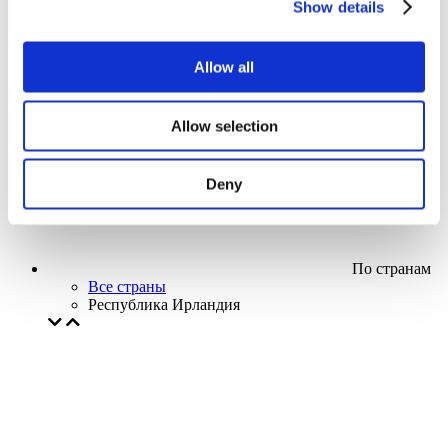
Show details
Кино
Творческий вечер
Наше спецпредложение
Allow all
Без поджанра
Применить
Allow selection
Deny
По странам
Все страны
Республика Ирландия