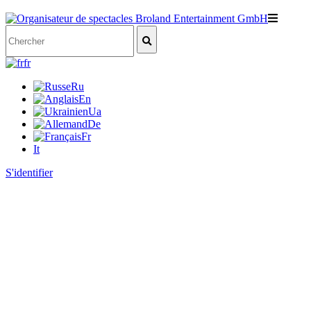
fr
Ru
En
Ua
De
Fr
It
S'identifier