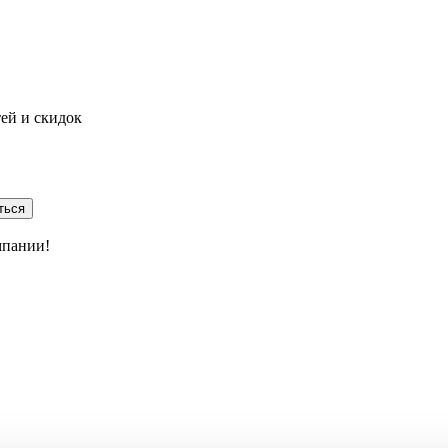
тей и скидок
ться
мпании!