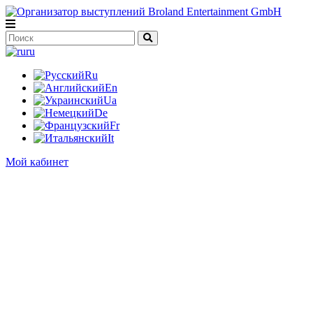
ru
Ru
En
Ua
De
Fr
It
Мой кабинет