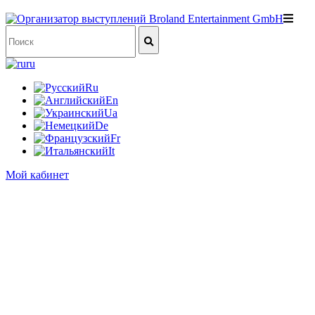
ru
Ru
En
Ua
De
Fr
It
Мой кабинет