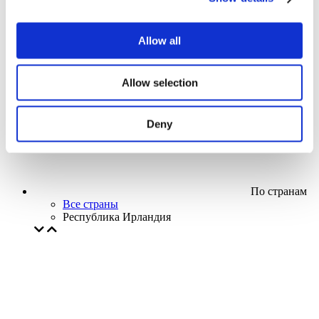
Кино
Творческий вечер
Наше спецпредложение
Allow all
Без поджанра
Применить
Allow selection
Deny
По странам
Все страны
Республика Ирландия