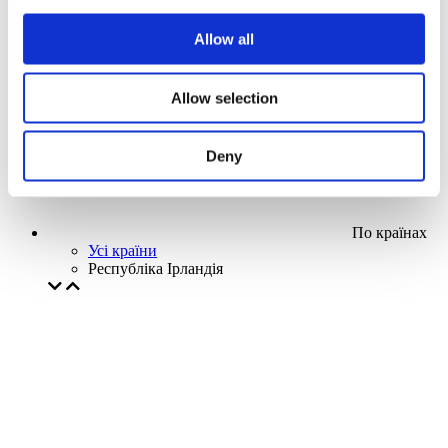
Наша спецпропозиція
Allow all
Без піджанру
Застосувати
Allow selection
Deny
По країнах
Усі країни
Республіка Ірландія