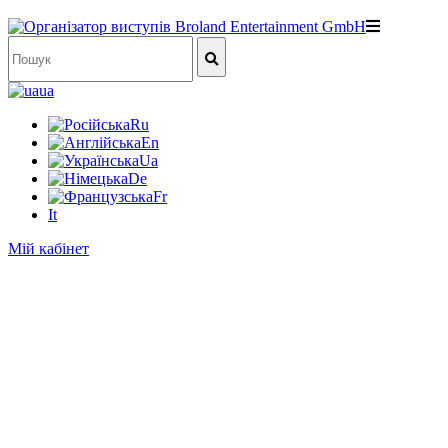
ua
Ru
En
Ua
De
Fr
It
Мій кабінет