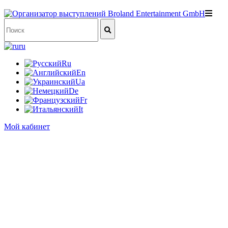
ru
Ru
En
Ua
De
Fr
It
Мой кабинет