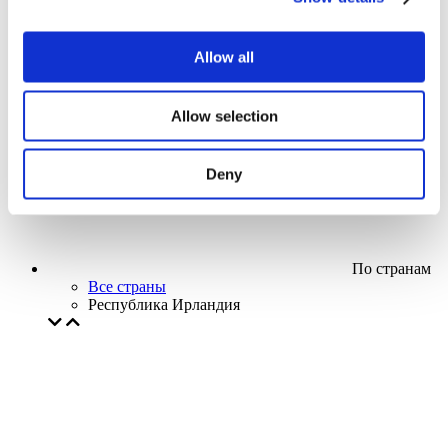
Кино
Творческий вечер
Наше спецпредложение
Allow all
Без поджанра
Применить
Allow selection
Deny
По странам
Все страны
Республика Ирландия