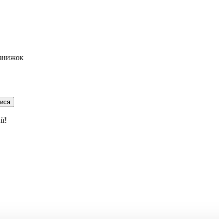
 знижок
тися
ї!