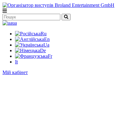
ua
Ru
En
Ua
De
Fr
It
Мій кабінет