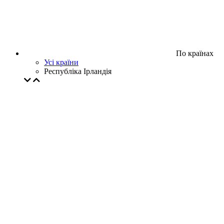
По країнах
Усі країни
Республіка Ірландія