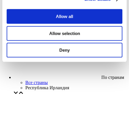
Кино
Творческий вечер
Наше спецпредложение
Allow all
Без поджанра
Применить
Allow selection
Deny
По странам
Все страны
Республика Ирландия