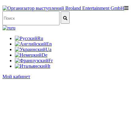
ru
Ru
En
Ua
De
Fr
It
Мой кабинет