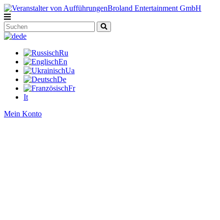
de
Ru
En
Ua
De
Fr
It
Mein Konto