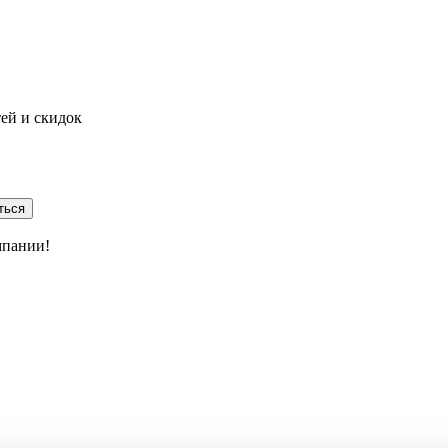
тей и скидок
ться
мпании!