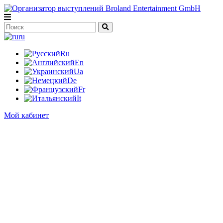
ru
Ru
En
Ua
De
Fr
It
Мой кабинет